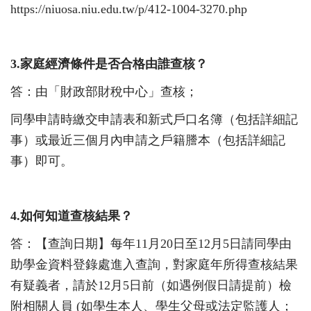
https://niuosa.niu.edu.tw/p/412-1004-3270.php
3.
家庭經濟條件是否合格由誰查核？
答：由「財政部財稅中心」查核；
同學申請時繳交申請表和新式戶口名簿（包括詳細記
事）或最近三個月內申請之戶籍謄本（包括詳細記
事）即可。
4.
如何知道查核結果？
答：【查詢日期】每年
11
月
20
日至
12
月
5
日請同學由
助學金資料登錄處進入查詢，對家庭年所得查核結果
有疑義者，請於
12
月
5
日前（如遇例假日請提前）檢
附相關人員
(
如學生本人、學生父母或法定監護人；