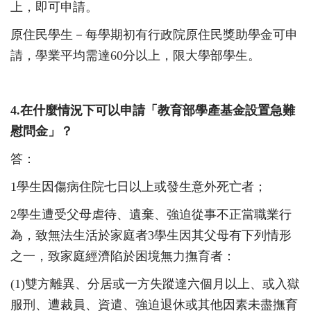
上，即可申請。
原住民學生－每學期初有行政院原住民獎助學金可申
請，學業平均需達
60
分以上，限大學部學生。
4.
在什麼情況下可以申請「教育部學產基金設置急難
慰問金」？
答：
1
學生因傷病住院七日以上或發生意外死亡者；
2
學生遭受父母虐待、遺棄、強迫從事不正當職業行
為，致無法生活於家庭者
3
學生因其父母有下列情形
之一，致家庭經濟陷於困境無力撫育者：
(1)
雙方離異、分居或一方失蹤達六個月以上、或入獄
服刑、遭裁員、資遣、強迫退休或其他因素未盡撫育