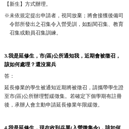
【新生】方式辦理。
※未依規定提出申請者，視同放棄；將會接獲後備司
令部所發出之召集令入營受訓，如點閱召集、教育
召集或動員召集訓練。
3.
我是延修生，市
(
區
)
公所通知我，近期會被徵召，
該如何處理？還沒當兵
答
：
延長修業的學生被通知近期將被徵召，請攜帶學生證
至市
(
區
)
公所辦理暫緩徵集。若確定下個學期有註冊
後，承辦人會主動申請延長修業年限緩徵。
4.我是延修生，現在收到兵單
(
入營徵集令
)
，該如何