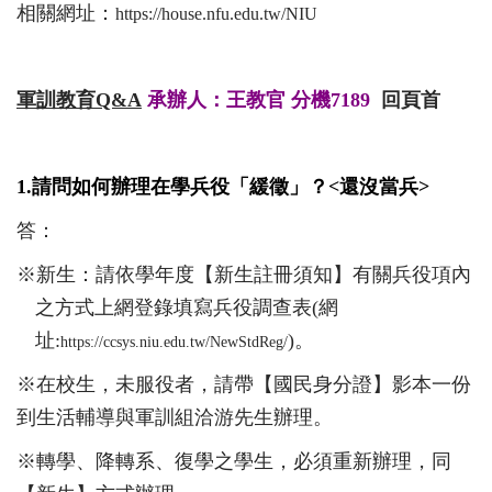
相關網址：
https://house.nfu.edu.tw/NIU
軍訓教育
Q&A
承辦人：王教官 分機7189
回頁首
1.請問如何辦理在學兵役「緩徵」？
<
還沒當兵
>
答：
※新生：請依學年度【新生註冊須知】有關兵役項內
之方式上網登錄填寫兵役調查表
(
網
址
:
)
。
https://ccsys.niu.edu.tw/NewStdReg/
※在校生，未服役者，請帶【國民身分證】影本一份
到生活輔導與軍訓組洽游先生辦理。
※轉學、降轉系、復學之學生，必須重新辦理，同