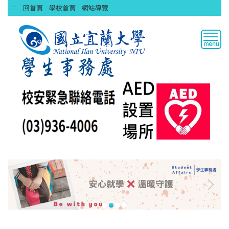
跳
:::
回首頁
學校首頁
網站導覽
到
主
要
內
容
區