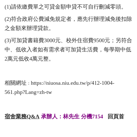
(1)
請依繳費單之可貸金額申貸不可自行刪減零頭。
(2)
符合政府公費減免規定者，應先行辦理減免後扣除
之金額來辦理貸款。
(3)
可加貸書籍費
3000
元、校外住宿費9
500
元；另符合
中、低收入者如有需求者可加貸生活費，每學期中低
2
萬元低收
4
萬元整。
相關網址
https://niuosa.niu.edu.tw/p/412-1004-
：
561.php?Lang=zh-tw
宿舍業務
Q&A
承辦人：林先生 分機7154
回頁首