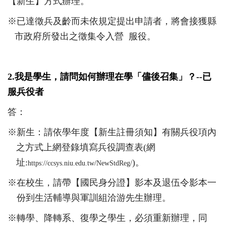
【新生】方式辦理。
※已達徵兵及齡而未依規定提出申請者，將會接獲縣
市政府所發出之徵集令入營
服役。
2.我是學生，請問如何辦理在學「儘後召集」？
--
已
服兵役者
答
：
※新生：請依學年度【新生註冊須知】有關兵役項內
之方式上網登錄填寫兵役調查表
(
網
址
:
)
。
https://ccsys.niu.edu.tw/NewStdReg/
※在校生，請帶【國民身分證】影本及退伍令影本一
份到生活輔導與軍訓組洽游先生辦理。
※轉學、降轉系、復學之學生，必須重新辦理，同