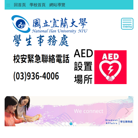
跳
:::
回首頁
學校首頁
網站導覽
到
主
要
內
容
區