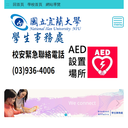
跳
:::
回首頁
學校首頁
網站導覽
到
主
要
內
容
區