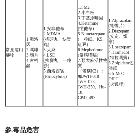
1.FM2
2.小白板
3.丁基原啡因
1.Alprazolam
4.Ketamine
(蝴蝶片)
1.安非他命
(愷他命)
2.Diazepam
2.MDMA
5.Nimetazepam
(安定、煩
1.海洛
(搖頭丸、快樂
(一粒眠、K5、
寧)
因
丸)
紅豆)
3.Lorazepam
常見濫用
2.嗎啡
3.大麻
6.Mephedrone
4.Tramadol
藥物
3.鴉片
4.LSD
(俗稱喵喵)
(特拉嗎竇)
4.古柯
(搖腳丸、一粒
7.類大麻活性物
5.Zolpidem佐
鹼
沙)
質
沛眠
5.西洛西賓
（俗稱K2）：
6.5-MeO-
(Psilocybine)
如JWH-018、
DIPT
JWH-073、
(火狐狸)
JWH-250、Hu-
10、
CP47,497
參.毒品危害