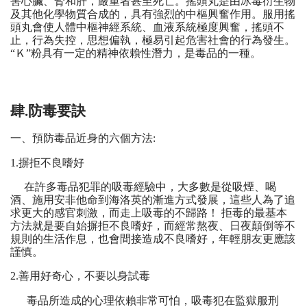
害心臟、腎和肝，嚴重者甚至死亡。搖頭丸是由冰毒衍生物
及其他化學物質合成的，具有強烈的中樞興奮作用。服用搖
頭丸會使人體中樞神經系統、血液系統極度興奮，搖頭不
止，行為失控，思想偏執，極易引起危害社會的行為發生。
“Ｋ”粉具有一定的精神依賴性潛力，是毒品的一種。
肆.防毒要訣
一、預防毒品近身的六個方法:
1.摒拒不良嗜好
在許多毒品犯罪的吸毒經驗中，大多數是從吸煙、喝
酒、施用安非他命到海洛英的漸進方式發展，這些人為了追
求更大的感官刺激，而走上吸毒的不歸路！ 拒毒的最基本
方法就是要自始摒拒不良嗜好，而經常熬夜、日夜顛倒等不
規則的生活作息，也會間接造成不良嗜好，年輕朋友更應該
謹慎。
2.善用好奇心，不要以身試毒
毒品所造成的心理依賴非常可怕，吸毒犯在監獄服刑