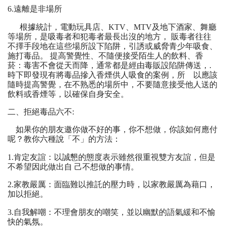
6.遠離是非場所
根據統計，電動玩具店、KTV、MTV及地下酒家、舞廳
等場所，是吸毒者和犯毒者最長出沒的地方， 販毒者往往
不擇手段地在這些場所設下陷阱，引誘或威脅青少年吸食、
施打毒品。 提高警覺性、不隨便接受陌生人的飲料、香
菸：毒害不會從天而降，通常都是經由毒販設陷阱傳送，.
時下即發現有將毒品摻入香煙供人吸食的案例，所 以應該
隨時提高警覺，在不熟悉的場所中，不要隨意接受他人送的
飲料或香煙等，以確保自身安全。
二、拒絕毒品六不:
如果你的朋友邀你做不好的事，你不想做，你該如何應付
呢？教你六種說「不」的方法：
1.肯定友誼：以誠懇的態度表示雖然很重視雙方友誼，但是
不希望因此做出自 己不想做的事情。
2.家教嚴厲：面臨難以推託的壓力時，以家教嚴厲為藉口，
加以拒絕。
3.自我解嘲：不理會朋友的嘲笑，並以幽默的語氣緩和不愉
快的氣氛。