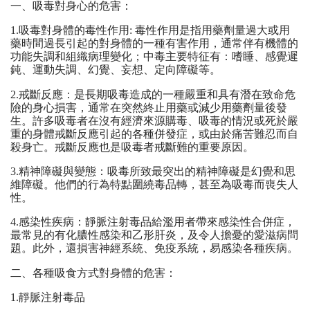
一、吸毒對身心的危害：
1.吸毒對身體的毒性作用: 毒性作用是指用藥劑量過大或用
藥時間過長引起的對身體的一種有害作用，通常伴有機體的
功能失調和組織病理變化；中毒主要特征有：嗜睡、感覺遲
鈍、運動失調、幻覺、妄想、定向障礙等。
2.戒斷反應：是長期吸毒造成的一種嚴重和具有潛在致命危
險的身心損害，通常在突然終止用藥或減少用藥劑量後發
生。許多吸毒者在沒有經濟來源購毒、吸毒的情況或死於嚴
重的身體戒斷反應引起的各種併發症，或由於痛苦難忍而自
殺身亡。戒斷反應也是吸毒者戒斷難的重要原因。
3.精神障礙與變態：吸毒所致最突出的精神障礙是幻覺和思
維障礙。他們的行為特點圍繞毒品轉，甚至為吸毒而喪失人
性。
4.感染性疾病：靜脈注射毒品給濫用者帶來感染性合併症，
最常見的有化膿性感染和乙形肝炎，及令人擔憂的愛滋病問
題。此外，還損害神經系統、免疫系統，易感染各種疾病。
二、各種吸食方式對身體的危害：
1.靜脈注射毒品