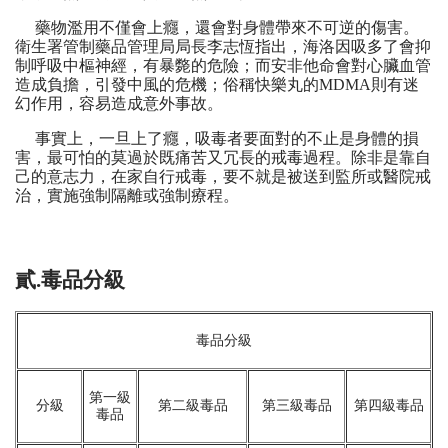
藥物濫用不僅會上癮，還會對身體帶來不可逆的傷害。
衛生署管制藥品管理局局長李志恆指出，海洛因吸多了會抑
制呼吸中樞神經，有暴斃的危險；而安非他命會對心臟血管
造成負擔，引發中風的危機；俗稱快樂丸的MDMA則有迷
幻作用，容易造成意外事故。
事實上，一旦上了癮，吸毒者要面對的不止是身體的損
害，最可怕的莫過於既痛苦又冗長的戒毒過程。除非是靠自
己的意志力，在家自行戒毒，要不就是被送到監所或醫院戒
治，實施強制隔離或強制療程。
貳.毒品分級
毒品分級
第一級
分級
第二級毒品
第三級毒品
第四級毒品
毒品