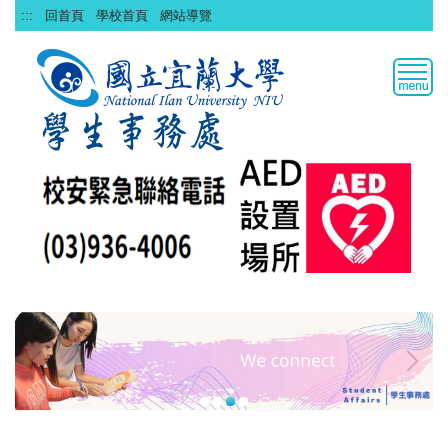
跳
:::
回首頁
學校首頁
網站導覽
到
主
要
內
容
區