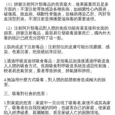
（1）靜脈注射阿片類毒品的危害最大，後果嚴重而且是多
方面的：不潔注射導致感染各種疾病，如細菌性心內膜炎，
破傷風、敗血病、橫斷性脊髓炎，並極易傳染乙肝、丙肝等
血清型肝炎。不潔注射是傳播愛滋病毒的重要途徑。
（2）注射阿片類毒品對人體的免疫功能有著直接和全面的
損害。靜脈注射毒品，最容易引發吸毒過量死亡，國內外大
量的統計已經充分證明了這一點。
2.肌肉或皮下注射毒品：注射部位的皮膚可能出現膿腫、感
染、色素沉著、疤痕硬結等症狀。
3.通過呼吸道途徑吸食毒品：是指毒品加溫後通過呼吸道進
入人體的吸食方式。長期吸食對呼吸道系統造成惡性刺激，
輕者易患氣管炎，重者導致肺炎、肺氣腫和肺癌。
4.無論用什麼方式吸毒，對人體的肌體都會造成極大的損
害。
三、吸毒對社會的危害：
1.對家庭的危害：家庭中一旦出現了吸毒者,家便不成其為家
了。吸毒者在自我毀滅的同時，也破害自己的家庭，使家庭
陷入經濟破產、親屬離散、甚至家破人亡的困難境地。