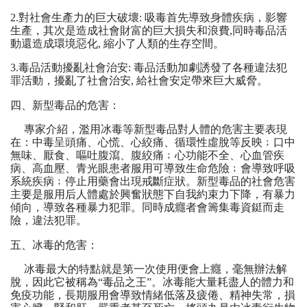
2.對社會生產力的巨大破壞: 吸毒首先導致身體疾病，影響
生產，其次是造成社會財富的巨大損失和浪費,同時毒品活
動還造成環境惡化, 縮小了人類的生存空間。
3.毒品活動擾亂社會治安: 毒品活動加劇誘發了各種違法犯
罪活動，擾亂了社會治安, 給社會安定帶來巨大威脅。
四、新型毒品的危害：
專家介紹，濫用冰毒等新型毒品對人體的危害主要表現
在：中毒呈頭痛、心慌、心絞痛、循環性虛脫等反映﹔口中
無味、厭食、嘔吐腹瀉、腹絞痛﹔心功能不全、心血管疾
病、高血壓、青光眼患者服用可導致生命危險﹔會導致呼吸
系統疾病﹔停止用藥會出現戒斷症狀。新型毒品的社會危害
主要是服用后人體處於興奮狀態下自我約束力下降，有暴力
傾向，導致各種暴力犯罪。同時成癮者會籌集毒資鋌而走
險，違法犯罪。
五、冰毒的危害：
冰毒最大的特點就是第一次使用便會上癮，毫無辦法解
脫，因此它被稱為“毒品之王”。冰毒能大量耗盡人的體力和
免疫功能，長期服用會導致情緒低落及疲倦、精神失常，損