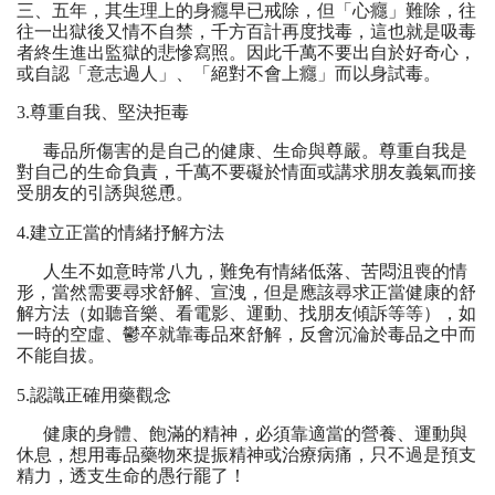
三、五年，其生理上的身癮早已戒除，但「心癮」難除，往
往一出獄後又情不自禁，千方百計再度找毒，這也就是吸毒
者終生進出監獄的悲慘寫照。因此千萬不要出自於好奇心，
或自認「意志過人」、「絕對不會上癮」而以身試毒。
3.尊重自我、堅決拒毒
毒品所傷害的是自己的健康、生命與尊嚴。尊重自我是
對自己的生命負責，千萬不要礙於情面或講求朋友義氣而接
受朋友的引誘與慫恿。
4.建立正當的情緒抒解方法
人生不如意時常八九，難免有情緒低落、苦悶沮喪的情
形，當然需要尋求舒解、宣洩，但是應該尋求正當健康的舒
解方法（如聽音樂、看電影、運動、找朋友傾訴等等），如
一時的空虛、鬱卒就靠毒品來舒解，反會沉淪於毒品之中而
不能自拔。
5.認識正確用藥觀念
健康的身體、飽滿的精神，必須靠適當的營養、運動與
休息，想用毒品藥物來提振精神或治療病痛，只不過是預支
精力，透支生命的愚行罷了！