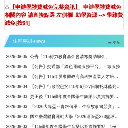
⚠️
【申辦學雜費減免完整資訊】
申辦
學雜費減免
相關內容 請直接點選 左側欄 助學資源 -->
學雜費
減免[按鈕]
生輔軍訓-news
更多...
2026-08-05
公告「115得力教育基金會清寒獎助學金」
2026-08-05
【公告】交通部「綠色運輸服務平台」上線服務
2026-08-05
【公告】115年屏東縣政府高科技產業人才培育計畫
2026-08-04
【公告】行政院已於115年6月27日將托咪酯列為一級毒品，拒絕誘惑請勿以身試法。
2026-08-03
更正後「115學年度全國學生舞蹈比賽實施要點」1份
2026-08-03
「2026大專盃～青銀傳承：生命故事書競賽」活動簡章，敬請鼓勵貴校學生踴躍參賽
2026-08-03
國立臺灣體育運動大學「2026運管盃3x3籃球賽」
2026-08-03
「115學年度全國學生音樂比賽實施要點」1份