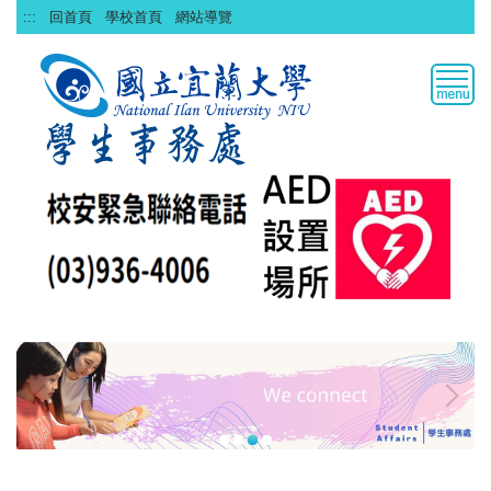
跳
:::
回首頁
學校首頁
網站導覽
到
主
要
內
容
區