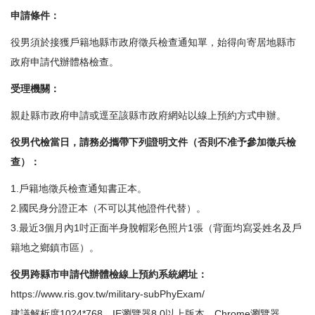
申請條件：
役男須於接獲戶籍地縣市政府徵兵檢查通知單，始得向寄居地縣市
政府申請代辦體格檢查。
受理機關：
親赴縣市政府申請或逕至該縣市政府網站以線上預約方式申辦。
役男代檢當日，請務必攜帶下列證明文件（否則不准予參加徵兵檢
查）：
1.戶籍地徵兵檢查通知書正本。
2.國民身分證正本（不可以其他證件代替）。
3.最近3個月內1吋正面半身脫帽彩色照片1張（背面均寫妥姓名及戶
籍地之鄉鎮市區）。
役男跨縣市申請代辦體檢線上預約系統網址：
https://www.ris.gov.tw/military-subPhyExam/
建議解析度1024*768，IE瀏覽器8.0以上版本，Chrome瀏覽器，