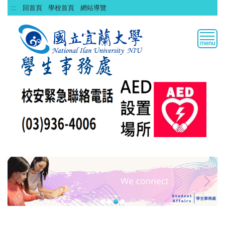
跳
:::
回首頁
學校首頁
網站導覽
到
主
要
內
容
區