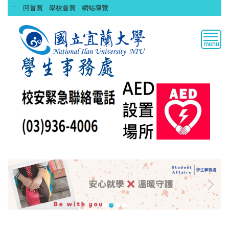
跳
:::
回首頁
學校首頁
網站導覽
到
主
要
內
容
區