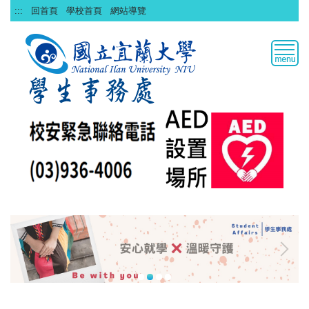
跳
:::
回首頁
學校首頁
網站導覽
到
主
要
內
容
區