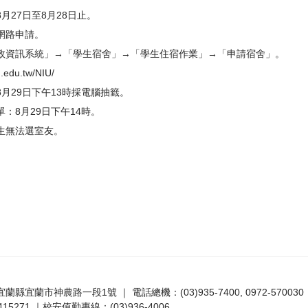
月27日至8月28日止。
網路申請。
政資訊系統」→「學生宿舍」→「學生住宿作業」→「申請宿舍」。
u.edu.tw/NIU/
月29日下午13時採電腦抽籤。
：8月29日下午14時。
生無法選室友。
7 宜蘭縣宜蘭市神農路一段1號 ｜ 電話總機：(03)935-7400, 0972-570030
5271 ｜校安值勤專線：(03)936-4006