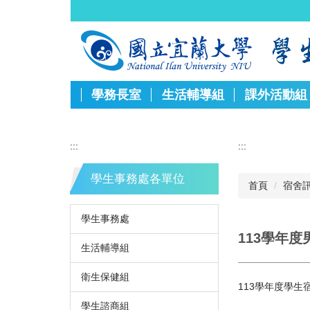
跳
到
主
要
內
容
學務長室
生活輔導組
課外活動組
區
:::
:::
學生事務處各單位
首頁
宿舍
學生事務處
113學年
生活輔導組
衛生保健組
113學年度學生
學生諮商組