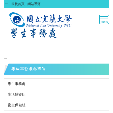
跳
:::
學校首頁
網站導覽
到
主
要
內
容
區
:::
學生事務處各單位
學生事務處
生活輔導組
衛生保健組