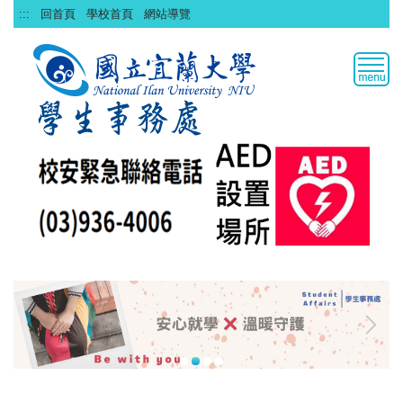
跳
:::
回首頁
學校首頁
網站導覽
到
主
要
內
容
區