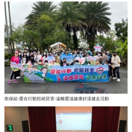
衛保組-愛在行動拒絕菸害-遠離愛滋健康好漾健走活動