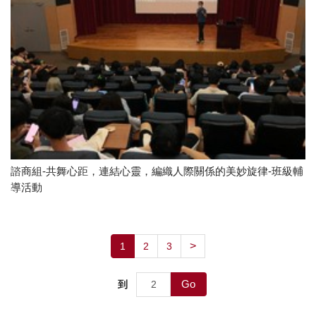
諮商組-共舞心距，連結心靈，編織人際關係的美妙旋律-班級輔
導活動
>
1
2
3
Go
到