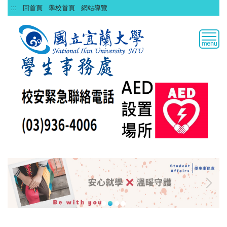
跳
:::
回首頁
學校首頁
網站導覽
到
主
要
內
容
區