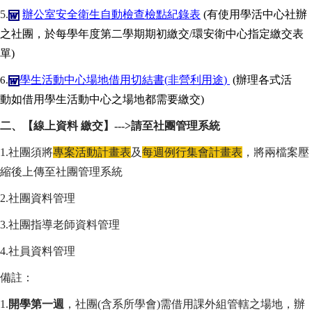
5.
辦公室安全衛生自動檢查檢點紀錄表
(
有使用學活中心社辦
之社團，於每學年度第二學期期初繳交/環安衛中心指定繳交表
單
)
學生活動中心場地借用切結書
(
非營利用途
)
(
辦理各式活
6.
動如借用學生活動中心之場地都需要繳交
)
二、【線上資料 繳交】--->請至社團管理系統
1.社團須將
專案活動計畫表
及
每週例行集會計畫表
，將兩檔案壓
縮後上傳至社團管理系統
2.社團資料管理
3.社團指導老師資料管理
4.社員資料管理
備註：
1.
開學第一週
，社團(含系所學會)需借用課外組管轄之場地，辦